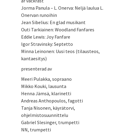
är vackrast
Jorma Panula – L. Onerva: Neljä laulua L.
Onervan runoihin
Jean Sibelius: En glad musikant
Outi Tarkiainen: Woodland Fanfares
Eddie Lewis: Joy Fanfare
Igor Stravinsky: Septetto
Minna Leinonen: Uusi teos (tilausteos,
kantaesitys)
presenterad av
Meeri Pulakka, sopraano
Mikko Kouki, lausunta
Henna Jämsä, klarinetti
Andreas Anthopoulos, fagotti
Tanja Nisonen, käyrätorvi,
ohjelmistosuunnittelu
Gabriel Slesinger, trumpetti
NN, trumpetti