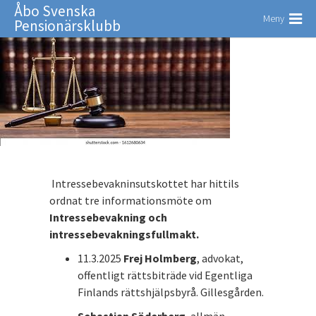
Åbo Svenska
Meny
Pensionärsklubb
Intressebevakninsutskottet har hittils
ordnat tre informationsmöte om
Intressebevakning och
intressebevakningsfullmakt.
11.3.2025
Frej Holmberg
, advokat,
offentligt rättsbiträde vid Egentliga
Finlands rättshjälpsbyrå. Gillesgården.