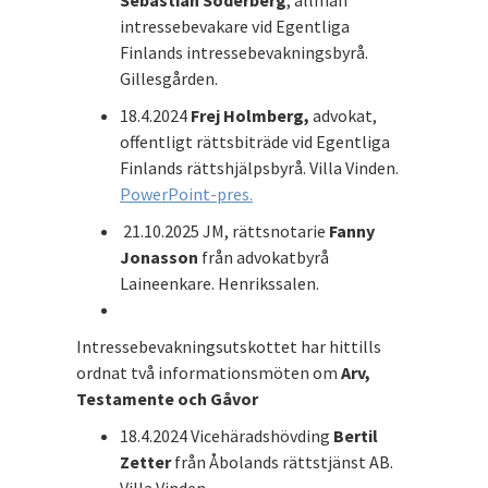
Sebastian Söderberg
, allmän
intressebevakare vid Egentliga
Finlands intressebevakningsbyrå.
Gillesgården.
18.4.2024
Frej Holmberg,
advokat,
offentligt rättsbiträde vid Egentliga
Finlands rättshjälpsbyrå. Villa Vinden.
PowerPoint-pres.
21.10.2025 JM, rättsnotarie
Fanny
Jonasson
från advokatbyrå
Laineenkare. Henrikssalen.
Intressebevakningsutskottet har hittills
ordnat två informationsmöten om
Arv,
Testamente och Gåvor
18.4.2024 Vicehäradshövding
Bertil
Zetter
från Åbolands rättstjänst AB.