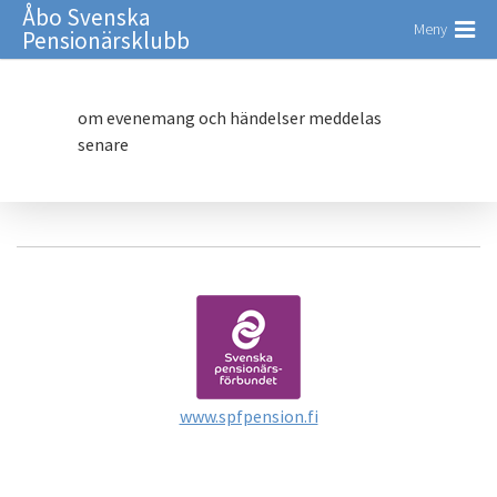
Åbo Svenska
Meny
Pensionärsklubb
om evenemang och händelser meddelas
senare
www.spfpension.fi