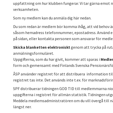
uppfattning om hur klubben fungerar. Vi tar gärna emot n
verksamheten.
Som ny medlem kan du anmäla dig
här nedan.
Du som redan är medlem bör komma ihåg, att vid behov än
såsom hemadress telefonnummer, epostadress. Använd e-
på sidan, eller kontakta personen som ansvarar för medle
Skicka blanketten
elektroniskt
genom att trycka på rut
anmälningsformuläret.
Uppgifterna, som du har givit, kommer att sparas i
Medlem
form och gemensamt med Finlands Svenska Pensionärsfö
ÅSP använder registret för att distribuera information t
registret tas inte. Det används inte t.ex. för marknadsföri
SPF distribuerar tidningen GOD TID till medlemmarna nio
uppgifterna i registret för allmän statistik. Tidningen ut
Meddela medlemsadministratören om du vill övergå till nä
längst ner.