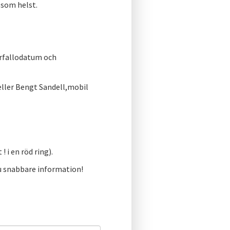
 som helst.
rfallodatum och
ler Bengt Sandell,mobil
 i en röd ring).
Du snabbare information!