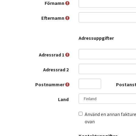
Förnamn
Efternamn
Adressuppgifter
Adressrad 1
Adressrad 2
Postnummer
Postans
Land
Använd en annan fakture
ovan