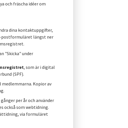
ya och fräscha idéer om
dra dina kontaktuppgifter,
postformuläret längst ner
msregistret.
an "Skicka" under
sregistret
, som är i digital
rbund (SPF).
ill medlemmarna. Kopior av
ng.
 gånger per år och använder
ges också som webtidning.
ttidning, via formuläret