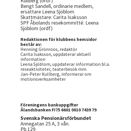
Kullberg (ordf)
Bengt Sandell, ordinarie medlem,
ersättare Leena Sjöblom
Skattmästare: Carita Isaksson
SPF Åbolands resekommitté: Leena
Sjöblom (ordf)
Redaktionen för klubbens hemsidor
består av:
Henning Grönroos, redaktör
Carita Isaksson, uppdaterar aktuell
information
Leena Sjöblom, uppdaterar information bl.a.
reseaktiviteter, teaterbesök mm.
Jan-Peter Kullberg, informerar om
motionsverksamheter
Föreningens bankuppgifter
Ålandsbanken FI75 6601 0010 7439 79
Svenska Pensionärsförbundet
Annegatan 25 A, 3 vån.
Pb 129