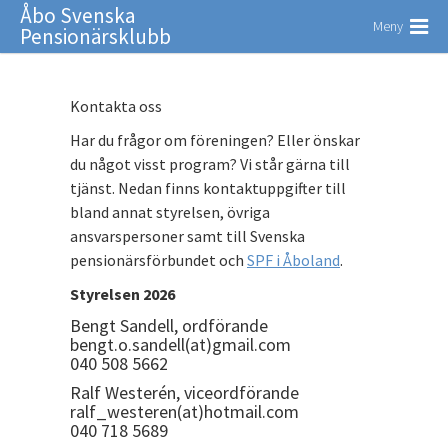
Åbo Svenska
Meny
Pensionärsklubb
Kontakta oss
Har du frågor om föreningen? Eller önskar
du något visst program? Vi står gärna till
tjänst. Nedan finns kontaktuppgifter till
bland annat styrelsen, övriga
ansvarspersoner samt till Svenska
pensionärsförbundet och
SPF i Åboland
.
Styrelsen 2026
Bengt Sandell, ordförande
bengt.o.sandell(at)gmail.com
040 508 5662
Ralf Westerén, viceordförande
ralf_westeren(at)hotmail.com
040 718 5689