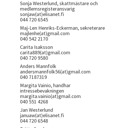
Sonja Westerlund, skattmästare och
medlemsregisteransvarig
sonjaw(at)elisanet.fi
044 720 6545
Maj-Len Henriks-Eckerman, sekreterare
majlenhe(at)gmail.com
040 542 2170
Carita Isaksson
carita889(at)gmail.com
040 720 9580
Anders Mannfolk
andersmannfolk56(at)gmail.com
040 7187319
Margita Vainio, handhar
intressebevakningen
margita.vainio(at)gmail.com
040 551 4268
Jan Westerlund
januaw(at)elisanet.fi
044 720 6548