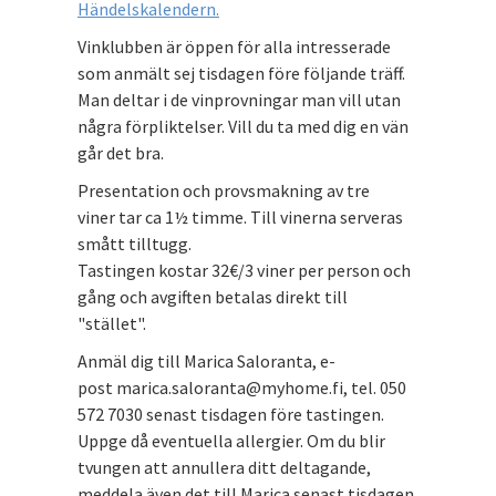
Händelskalendern.
Vinklubben är öppen för alla intresserade
som anmält sej tisdagen före följande träff.
Man deltar i de vinprovningar man vill utan
några förpliktelser. Vill du ta med dig en vän
går det bra.
Presentation och provsmakning av tre
viner tar ca 1½ timme. Till vinerna serveras
smått tilltugg.
Tastingen kostar 32€/3 viner per person och
gång och avgiften betalas direkt till
"stället".
Anmäl dig till Marica Saloranta, e-
post marica.saloranta@myhome.fi, tel. 050
572 7030 senast tisdagen före tastingen.
Uppge då eventuella allergier. Om du blir
tvungen att annullera ditt deltagande,
meddela även det till Marica senast tisdagen