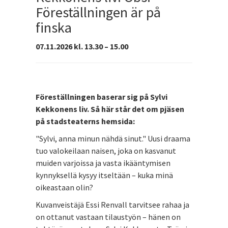
Föreställningen är på
finska
07.11.2026 kl. 13.30 – 15.00
Föreställningen baserar sig på Sylvi
Kekkonens liv. Så här står det om pjäsen
på stadsteaterns hemsida:
"Sylvi, anna minun nähdä sinut." Uusi draama
tuo valokeilaan naisen, joka on kasvanut
muiden varjoissa ja vasta ikääntymisen
kynnyksellä kysyy itseltään – kuka minä
oikeastaan olin?
Kuvanveistäjä Essi Renvall tarvitsee rahaa ja
on ottanut vastaan tilaustyön – hänen on