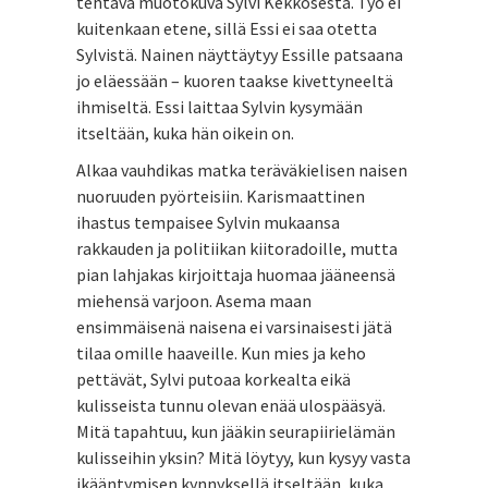
tehtävä muotokuva Sylvi Kekkosesta. Työ ei
kuitenkaan etene, sillä Essi ei saa otetta
Sylvistä. Nainen näyttäytyy Essille patsaana
jo eläessään – kuoren taakse kivettyneeltä
ihmiseltä. Essi laittaa Sylvin kysymään
itseltään, kuka hän oikein on.
Alkaa vauhdikas matka teräväkielisen naisen
nuoruuden pyörteisiin. Karismaattinen
ihastus tempaisee Sylvin mukaansa
rakkauden ja politiikan kiitoradoille, mutta
pian lahjakas kirjoittaja huomaa jääneensä
miehensä varjoon. Asema maan
ensimmäisenä naisena ei varsinaisesti jätä
tilaa omille haaveille. Kun mies ja keho
pettävät, Sylvi putoaa korkealta eikä
kulisseista tunnu olevan enää ulospääsyä.
Mitä tapahtuu, kun jääkin seurapiirielämän
kulisseihin yksin? Mitä löytyy, kun kysyy vasta
ikääntymisen kynnyksellä itseltään, kuka