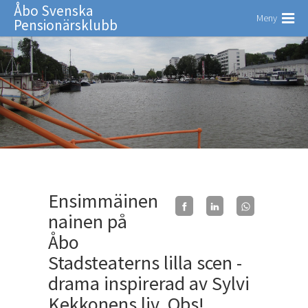
Åbo Svenska
Meny
Pensionärsklubb
Ensimmäinen
nainen på
Åbo
Stadsteaterns lilla scen -
drama inspirerad av Sylvi
Kekkonens liv. Obs!