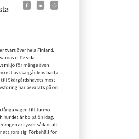
sta
r tvärs över hela Finland.
arnas ö. De vida
ivsmiljö för många även
rmo ett av skärgårdens bästa
 till Skärgårdshavets mest
vsföring har bevarats på ön
m långa vägen till Jurmo
 hur det är bo på ön idag.
Terängen är tyvärr sådan, att
 att röra sig. Förbehåll för