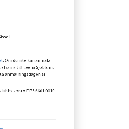
issel
et
. Om du inte kan anmäla
st/sms till Leena Sjöblom,
sta anmälningsdagen är
klubbs konto FI75 6601 0010
om