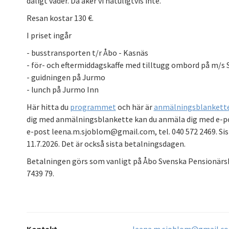
dåligt väder. Då åker vi natuligtvis inte.
Resan kostar 130 €.
I priset ingår
- busstransporten t/r Åbo - Kasnäs
- för- och eftermiddagskaffe med tilltugg ombord på m/s S
- guidningen på Jurmo
- lunch på Jurmo Inn
Här hitta du
programmet
och här är
anmälningsblankett
dig med anmälningsblankette kan du anmäla dig med e-po
e-post leena.m.sjoblom@gmail.com, tel. 040 572 2469. Si
11.7.2026. Det är också sista betalningsdagen.
Betalningen görs som vanligt på Åbo Svenska Pensionärs
7439 79.
Kontakt
leena.m.sjoblom@gmail.c