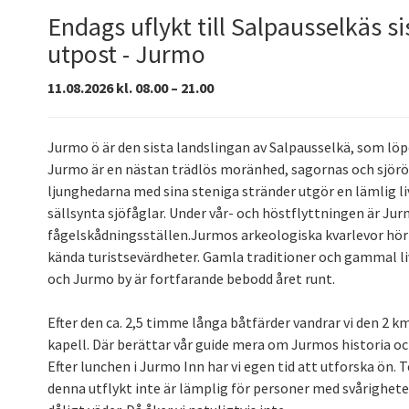
Endags uflykt till Salpausselkäs si
utpost - Jurmo
11.08.2026 kl. 08.00 – 21.00
Jurmo ö är den sista landslingan av Salpausselkä, som löpe
Jurmo är en nästan trädlös moränhed, sagornas och sjöröv
ljunghedarna med sina steniga stränder utgör en lämlig l
sällsynta sjöfåglar. Under vår- och höstflyttningen är Ju
fågelskådningsställen.Jurmos arkeologiska kvarlevor hör
kända turistsevärdheter. Gamla traditioner och gammal li
och Jurmo by är fortfarande bebodd året runt.
Efter den ca. 2,5 timme långa båtfärder vandrar vi den 2 k
kapell. Där berättar vår guide mera om Jurmos historia och
Efter lunchen i Jurmo Inn har vi egen tid att utforska ön. 
denna utflykt inte är lämplig för personer med svårigheter