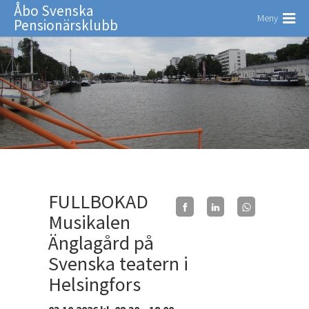
Åbo Svenska
Meny
Pensionärsklubb
FULLBOKAD
Musikalen
Änglagård på
Svenska teatern i
Helsingfors