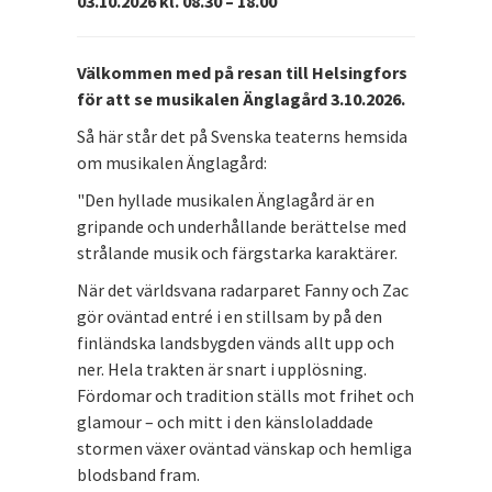
03.10.2026 kl. 08.30 – 18.00
Välkommen med på resan till Helsingfors
för att se musikalen Änglagård 3.10.2026.
Så här står det på Svenska teaterns hemsida
om musikalen Änglagård:
"Den hyllade musikalen Änglagård är en
gripande och underhållande berättelse med
strålande musik och färgstarka karaktärer.
När det världsvana radarparet Fanny och Zac
gör oväntad entré i en stillsam by på den
finländska landsbygden vänds allt upp och
ner. Hela trakten är snart i upplösning.
Fördomar och tradition ställs mot frihet och
glamour – och mitt i den känsloladdade
stormen växer oväntad vänskap och hemliga
blodsband fram.