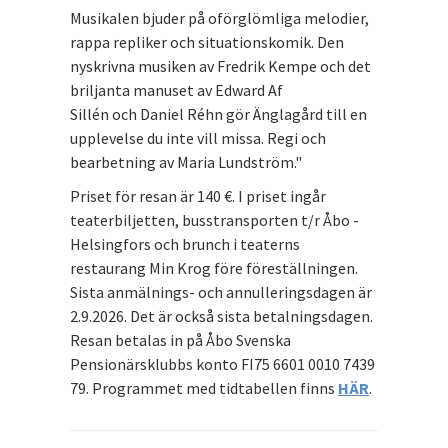
Musikalen bjuder på oförglömliga melodier,
rappa repliker och situationskomik. Den
nyskrivna musiken av Fredrik Kempe och det
briljanta manuset av Edward Af
Sillén och Daniel Réhn gör Änglagård till en
upplevelse du inte vill missa. Regi och
bearbetning av Maria Lundström."
Priset för resan är 140 €. I priset ingår
teaterbiljetten, busstransporten t/r Åbo -
Helsingfors och brunch i teaterns
restaurang Min Krog före föreställningen.
Sista anmälnings- och annulleringsdagen är
2.9.2026. Det är också sista betalningsdagen.
Resan betalas in på Åbo Svenska
Pensionärsklubbs konto FI75 6601 0010 7439
79. Programmet med tidtabellen finns
HÄR
.