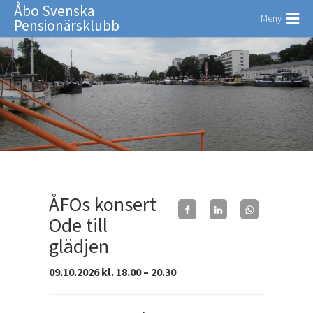
Åbo Svenska
Meny
Pensionärsklubb
ÅFOs konsert
Ode till
glädjen
09.10.2026 kl. 18.00 – 20.30