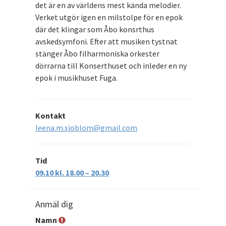
det är en av världens mest kända melodier.
Verket utgör igen en milstolpe för en epok
där det klingar som Åbo konsrthus
avskedsymfoni. Efter att musiken tystnat
stänger Åbo filharmoniska orkester
dörrarna till Konserthuset och inleder en ny
epok i musikhuset Fuga.
Kontakt
leena.m.sjoblom@gmail.com
Tid
09.10 kl. 18.00 – 20.30
Anmäl dig
Namn