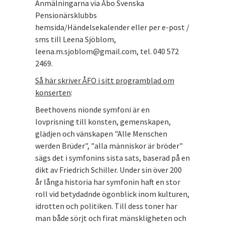
Anmälningarna via Åbo Svenska
Pensionärsklubbs
hemsida/Händelsekalender eller per e-post /
sms till Leena Sjöblom,
leena.m.sjoblom@gmail.com, tel. 040 572
2469.
Så här skriver ÅFO i sitt programblad om
konserten
:
Beethovens nionde symfoni är en
lovprisning till konsten, gemenskapen,
glädjen och vänskapen "Alle Menschen
werden Brüder", "alla människor är bröder"
sägs det i symfonins sista sats, baserad på en
dikt av Friedrich Schiller. Under sin över 200
år långa historia har symfonin haft en stor
roll vid betydadnde ögonblick inom kulturen,
idrotten och politiken. Till dess toner har
man både sörjt och firat mänskligheten och