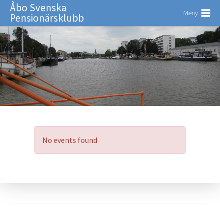
Åbo Svenska
Meny
Pensionärsklubb
No events found