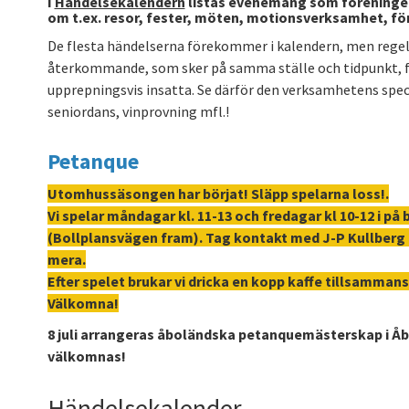
I
Händelsekalendern
listas evenemang som föreningen 
om t.ex. resor, fester, möten, motionsverksamhet, f
De flesta händelserna förekommer i kalendern, men regelb
återkommande, som sker på samma ställe och tidpunkt, f
upprepningsvis insatta. Se därför den verksamhetens speci
seniordans, vinprovning mfl.!
Petanque
Utomhussäsongen har börjat! Släpp spelarna loss!.
Vi spelar måndagar kl. 11-13 och fredagar kl 10-12 i på
(Bollplansvägen fram). Tag kontakt med J-P Kullberg 0
mera.
Efter spelet brukar vi dricka en kopp kaffe tillsammans
Välkomna!
8 juli arrangeras åboländska petanquemästerskap i Åbo
välkomnas!
Händelsekalender