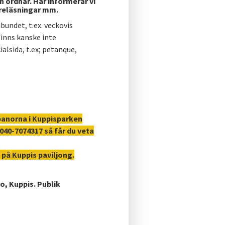
ordnar. Här informerar vi
öreläsningar mm.
undet, t.ex. veckovis
inns kanske inte
alsida, t.ex; petanque,
 banorna i Kuppisparken
40-7074317 så får du veta
 på Kuppis paviljong.
, Kuppis. Publik