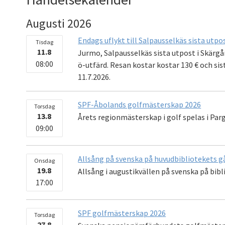
Augusti 2026
Endags uflykt till Salpausselkäs sista utpo
Tisdag
11.8
Jurmo, Salpausselkäs sista utpost i Skärgå
08:00
ö-utfärd. Resan kostar kostar 130 € och s
11.7.2026.
SPF-Åbolands golfmästerskap 2026
Torsdag
13.8
Årets regionmästerskap i golf spelas i Parg
09:00
Allsång på svenska på huvudbibliotekets g
Onsdag
19.8
Allsång i augustikvällen på svenska på bib
17:00
SPF golfmästerskap 2026
Torsdag
27.8