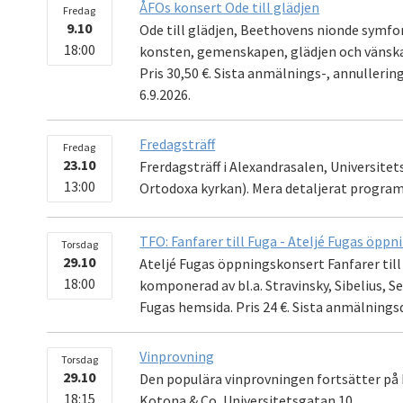
ÅFOs konsert Ode till glädjen
Fredag
9.10
Ode till glädjen, Beethovens nionde symfoni
18:00
konsten, gemenskapen, glädjen och vänskap
Pris 30,50 €. Sista anmälnings-, annulleri
6.9.2026.
Fredagsträff
Fredag
23.10
Frerdagsträff i Alexandrasalen, Universit
13:00
Ortodoxa kyrkan). Mera detaljerat program
TFO: Fanfarer till Fuga - Ateljé Fugas öpp
Torsdag
29.10
Ateljé Fugas öppningskonsert Fanfarer till
18:00
komponerad av bl.a. Stravinsky, Sibelius, S
Fugas hemsida. Pris 24 €. Sista anmälnings
Vinprovning
Torsdag
29.10
Den populära vinprovningen fortsätter på 
18:15
Kotona & Co, Universitetsgatan 10