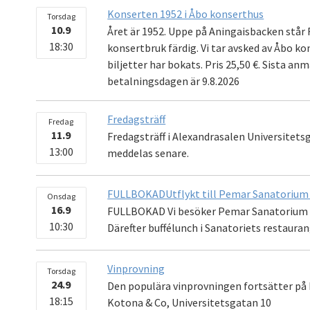
Konserten 1952 i Åbo konserthus
Torsdag
10.9
Året är 1952. Uppe på Aningaisbacken står 
18:30
konsertbruk färdig. Vi tar avsked av Åbo k
biljetter har bokats. Pris 25,50 €. Sista an
betalningsdagen är 9.8.2026
Fredagsträff
Fredag
11.9
Fredagsträff i Alexandrasalen Universitet
13:00
meddelas senare.
FULLBOKADUtflykt till Pemar Sanatorium 
Onsdag
16.9
FULLBOKAD Vi besöker Pemar Sanatorium oc
10:30
Därefter buffélunch i Sanatoriets restauran
Vinprovning
Torsdag
24.9
Den populära vinprovningen fortsätter på 
18:15
Kotona & Co, Universitetsgatan 10