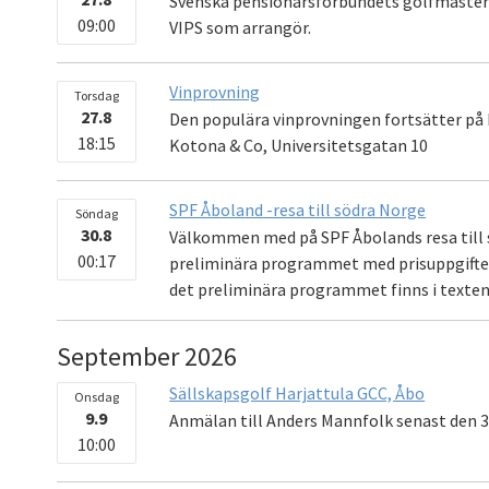
Svenska pensionärsförbundets golfmästers
09:00
VIPS som arrangör.
Vinprovning
Torsdag
27.8
Den populära vinprovningen fortsätter på 
18:15
Kotona & Co, Universitetsgatan 10
SPF Åboland -resa till södra Norge
Söndag
30.8
Välkommen med på SPF Åbolands resa till 
00:17
preliminära programmet med prisuppgifter ä
det preliminära programmet finns i texten 
September 2026
Sällskapsgolf Harjattula GCC, Åbo
Onsdag
9.9
Anmälan till Anders Mannfolk senast den 3
10:00