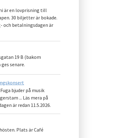
 är en lovprisning till
en. 30 biljetter är bokade.
ng- och betalningsdagen är
etsgatan 19 B (bakom
 ges senare.
ningskonsert
 Fuga bjuder på musik
egerstam ... Läs mera på
dagen är redan 11.5.2026.
hösten. Plats är Café