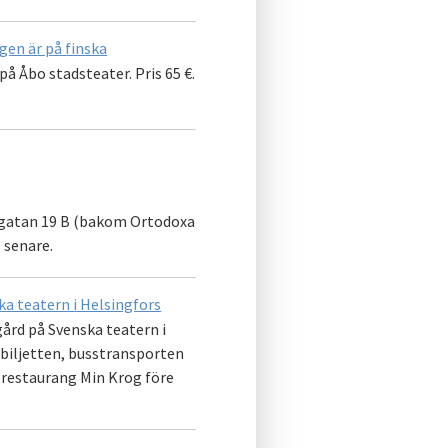
gen är på finska
 på Åbo stadsteater. Pris 65 €.
tsgatan 19 B (bakom Ortodoxa
 senare.
a teatern i Helsingfors
gård på Svenska teatern i
erbiljetten, busstransporten
s restaurang Min Krog före