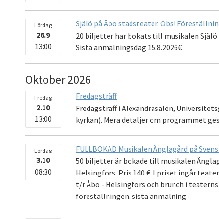
Själö på Åbo stadsteater. Obs! Föreställnin
Lördag
26.9
20 biljetter har bokats till musikalen Själö
13:00
Sista anmälningsdag 15.8.2026€
Oktober 2026
Fredagsträff
Fredag
2.10
Fredagsträff i Alexandrasalen, Universite
13:00
kyrkan). Mera detaljer om programmet ges
FULLBOKAD Musikalen Änglagård på Svensk
Lördag
3.10
50 biljetter är bokade till musikalen Ängla
08:30
Helsingfors. Pris 140 €. I priset ingår teat
t/r Åbo - Helsingfors och brunch i teatern
föreställningen. sista anmälning