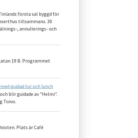
Finlands första sal byggd för
onserthus tillsammans. 30
mälnings-, annullerings- och
sgatan 19 B. Programmet
med guidad tur och lunch
h blir guidade av "Helmi".
g Toivo.
hösten. Plats är Café