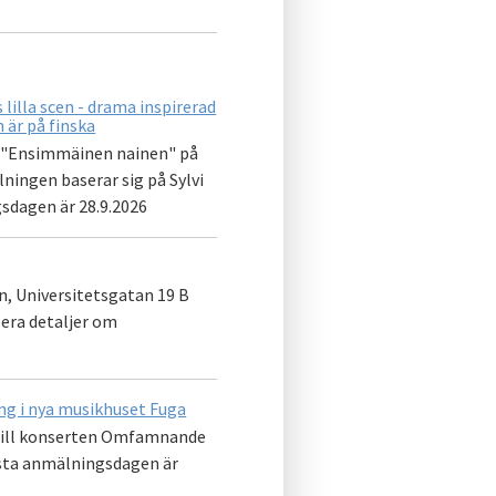
illa scen - drama inspirerad
 är på finska
en "Ensimmäinen nainen" på
lningen baserar sig på Sylvi
gsdagen är 28.9.2026
n, Universitetsgatan 19 B
era detaljer om
g i nya musikhuset Fuga
ts till konserten Omfamnande
Sista anmälningsdagen är