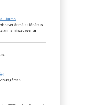
st - Jurmo
rdshavet är målet för årets
ista anmälningsdagen är
as.
ård
lioteksgården