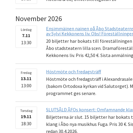
November 2026
Ensimmäinen nainen på Åbo Stadsteaterns l
Lördag
av Sylvi Kekkonens liv. Obs! Föreställningen
7.11
20 biljetter har bokats till föreställning
13:30
Åbo stadsteatern lilla scen. Dramaförestäl
Kekkonens liv. Pris 42,50 €. Sista anmälnin
Höstmöte och fredagsträff
Fredag
13.11
Höstmöte och fredagsträff i Alexandrasale
13:00
(bakom Ortodoxa kyrkan vid Salutorget). M
programmet ges senare.
SLUTSÅLD ÅFOs konsert: Omfamnande klan
Torsdag
19.11
Biljetterna är slut. 15 biljetter har boka
18:30
klang i Åbo nya musikhus Fuga. Pris 30 €. 
redan 30.4.2026.