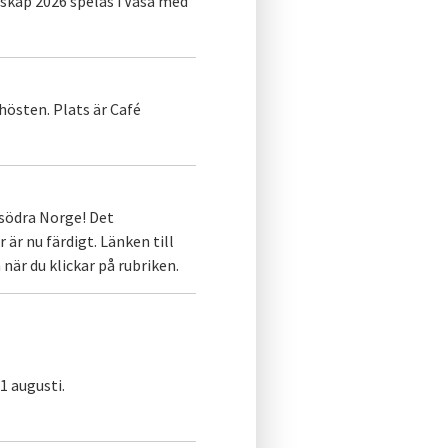
kap 2026 spelas i Vasa med
hösten. Plats är Café
södra Norge! Det
r nu färdigt. Länken till
när du klickar på rubriken.
1 augusti.